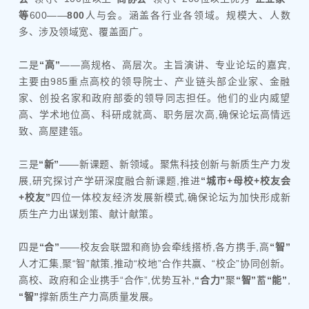
等
600——
800
人与会。涵盖各行业各领域。规模大、人数
多、涉及领域宽、覆盖面广。
二是
“高”
——高规格、高层次。主旨演讲、专业论坛的嘉宾,
主要由985重点高校的领导院士、产业链头部企业家、金融
家、创投名家和政府部委的领导同志担任。他们的业内威望
高、学术地位高、科研成就高、职务层次高,确保论坛高情远
致、高屋建瓴。
三是
“新”
——新课题、新领域。聚焦科技创新与新质生产力发
展,研究探讨产学研深度融合新课题,推进
“城市+母校+校友会
+校友”
四位一体校友经济发展新模式,确保论坛为加快形成新
质生产力出谋划策、献计献策。
四是
“合”
——校友会联盟和商协会牵线搭桥,各方携手,高
“智”
人才汇集,聚“智”献策,推动“校地”合作共赢、“校企”协同创新。
高校、政府和企业携手“合作”,优势互补,
“合力”
聚
“智”
蓄
“能”
,
“智”
撑新质生产力高质量发展。