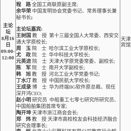
程 路
全国工商联原副主席;
余华荣
中国发明协会党委书记、常务理事长兼
秘书长
;
主论
主论坛嘉宾
:
坛
王树国
教 授 第十三届全国人大常委、西安交
8月16
天津
通大学原校长;
日
宾馆
周 玉
院 士 哈尔滨工业大学原校长;
09:00-
尤 政
院 士 华中科技大学校长;
12:00
元英进
院 士 天津大学原党委常委、副校长;
陈 军
院 士 南开大学副校长;
韩 旭
教 授 河北工业大学党委书记;
丁水汀
教 授 中国民航大学校长;
王成录
博 士 华为终端BG软件原总裁、现任
深开鸿CEO;
赵小明
研究员 中船重工七零七研究所研究员、
中国船舶集团首席专家;
陶开坤
天津市浙江商会会长;
郑 炜
教 授 天津市高校校友会科技经济融合
研究会理事长;