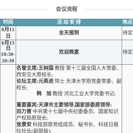
会议流程
时间
活
动
安
排
地点
8月15
全天报到
待定
日
8月15
日
欢迎晚宴
待定
18:30-
20:30
名誉主席:王树国
教授 第十三届全国人大常委、
西安交大原校长;
论坛主席:元英进
院士 天津大学原党委常委、副
校长;
韩 旭
教授 河北工业大学党委书记;
重要嘉宾
:
天津市主要领导,
国家部委原领导:
田力普
中共第十七届中央纪委委员、
国家知识
产权局原局长;
张景安
科技部原党组成员、秘书长、科技日报
社社长
(副部级);