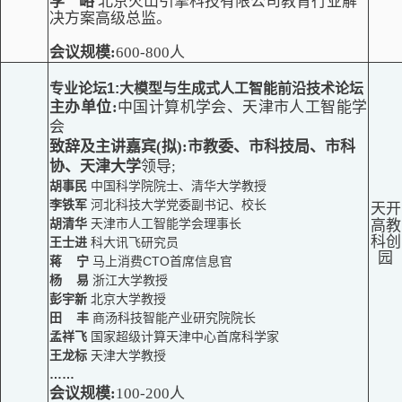
李 峪
北京火山引擎科技有限公司教育行业解
决方案高级总监。
会议规模:
600-800人
专业论坛
1:大模型与生成式人工智能前沿技术论坛
主办单位:
中国计算机学会、天津市人工智能学
会
致辞及主讲嘉宾
(
拟)
:
市教委、市科技局、市科
协、天津大学
领导;
胡事民
中国科学院院士、清华大学教授
李铁军
河北科技大学党委副书记、校长
天开
胡清华
天津市人工智能学会理事长
高教
科创
王士进
科大讯飞研究员
园
蒋 宁
马上消费CTO首席信息官
杨 易
浙江大学教授
彭宇新
北京大学教授
田 丰
商汤科技智能产业研究院院长
孟祥飞
国家超级计算天津中心首席科学家
王龙标
天津大学教授
……
会议规模:
100-200人