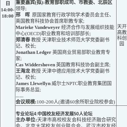
重要嘉宾
(
拟)
:教育部职成司、市教委、北辰区
日
领导;
14:00-
邢 晖
原国家教育行政学院学术委员会主任、
18:00
英国教育科技协会首席职教专家;
天开
Marieke Vandeweyer
经济合作与发展组织技能
高教
中心(OECD)职业教育和培训部部长;
科创
郑清春
教授 天津职业技术师范大学党
委副书
园
记、校长;
Jonathan Ledger
英国商业贸易部职业教育专
家;
Cas Widdershoven
英国教育科技协会副主席;
王海龙
教授 天津中德应用技术大学党委副书
记、校长;
James Llewellyn
威尔士NPTC职业教育集团国
际事务总监;
……
会议规模:
100-200人(邀请60余所职业院校参会)
专业论坛4
:
中国校友经济发展
50人论坛
主办单位:
天津市高校校友会科技经济融合研究
会、北京大学校友创业联合会、武汉市校友经