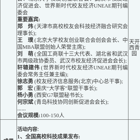
济促进会、世界新时代校友经济UNEAE期刊编
委会
重要嘉宾
:
郑 炜
(天津市高校校友会科技经济融合研究会
理事长);
王 璞
(北京大学校友创业联合会创会会长、中
天开
国MBA联盟创始人荣誉主席);
西青
园
刘 萌
(全国工商联十三大代表、湖北省和武汉
市两级政协委员、武汉市校友经济促进会会长);
轩辕建伟
(世界新时代校友经济UNEAE期刊编
委会常务主任兼主编);
徐志勇
(校友经济信息服务(北京)中心总干事);
郭 宏
(重庆“大学客”联盟干事长);
杨小勇
(西安G7联盟秘书长);
何宗斌
(青岛科技协同创新促进会会长);
……
会议规模:
100-150人
活动内容:
1、全国高校科技成果发布: