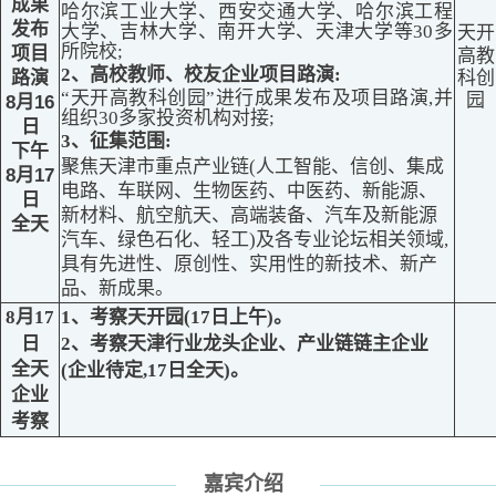
成果
哈尔滨工业大学、西安交通大学、哈尔滨工程
发布
大学、吉林大学、南开大学、天津大学等30多
天开
所院校;
项目
高教
2、高校教师、校友企业项目路演:
路演
科创
“天开高教科创园”进行成果发布及项目路演,并
园
8月16
组织30多家投资机构对接;
日
3、征集范围:
下午
聚焦天津市重点产业链(人工智能、信创、集成
8月17
电路、车联网、生物医药、中医药、新能源、
日
新材料、航空航天、高端装备、汽车及新能源
全天
汽车、绿色石化、轻工)及各专业论坛相关领域,
具有先进性、原创性、实用性的新技术、新产
品、新成果。
8月17
1、考察天开园(17日上午)。
日
2、考察天津行业龙头企业、产业链链主企业
全天
(企业待定,17日全天)。
企业
考察
嘉宾介绍