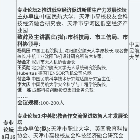
专业论坛
2:推进低空经济促进新质生产力发展论坛
主办单位:
中国民航大学、天津市高校校友会科
技经济融合研究会、天津市宁河区低空经济产
业园
致辞及主讲嘉宾(
拟)
:市科技局、市工信局、市
科协
领导
;
中国
杨凤田
中国工程院院士,沈阳航空航天大学原校长,现名誉
民航
校长,中航工业沈阳飞机设计研究所首席专家;
大学
杨金才
深圳市无人机协会会长;
王英勋
北京航空航天大学无人系统研究院院长;
Hubertus
德国TENSOR飞机公司总裁;
付金华
中国民航科学技术研究院适航研究室主任;
李大庆
中国民航大学安全科学与工程学院院长;
谭 胜
成都科技创新投资集团业务总裁;
……
会议规模:
100-200人
专业论坛
3:中英职教合作交流促进数智人才发展论
坛
专业
主办单位
(
拟)
:
天津市职业大学、英国教育科技
论坛
协会、天津市高校校友会科技经济融合研究会
8月16